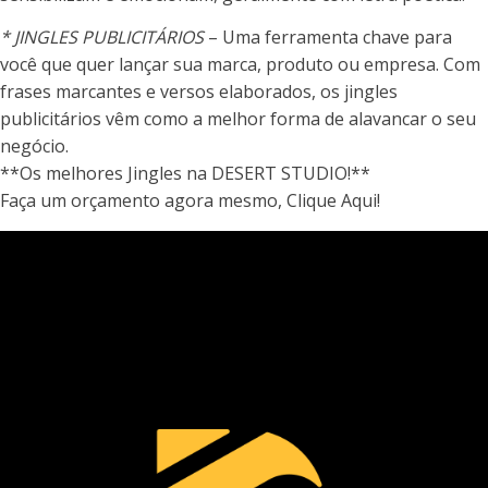
* JINGLES PUBLICITÁRIOS
– Uma ferramenta chave para
você que quer lançar sua marca, produto ou empresa. Com
frases marcantes e versos elaborados, os jingles
publicitários vêm como a melhor forma de alavancar o seu
negócio.
**Os melhores Jingles na DESERT STUDIO!**
Faça um orçamento agora mesmo, Clique Aqui!